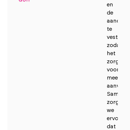
en
de
aandach
te
vestigen
zodat
het
zorgt
voor
meer
aanvrag
Samen
zorgen
we
ervoor
dat