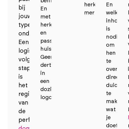
bent.
herkenbare
En
bij
En
merkbeleving.
welke
jouw
met
inhoud
type
herkenbare
is
en
onderneming.
nodig
passende
Een
om
huisstijlelementen.
logische
hen
Geen
volgende
te
dertien
stap
overtuig
in
is
direct
een
het
duidelijk
dozijn
te
registreren
logo.
maken
van
wat
de
je
perfecte
doet
domeinnaam
.