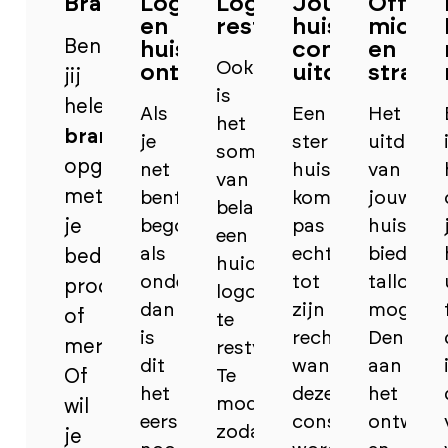
Branding
Logo
Logo
Jouw
Offline
en
restyling
huisstijl
middel
Ben
huisstijl
consequent
en
Ook
ontwerp
uitdragen
strate
jij
is
helemaal
Als
Een
Het
het
brandnew
je
sterke
uitdrage
soms
opgestart
net
huisstijl
van
van
met
bent
komt
jouw
belang
je
begonnen
pas
huisstijl
een
als
echt
biedt
bedrijf,
huidig
ondernemer
tot
talloze
product
logo
dan
zijn
mogelijk
of
te
is
recht
Denk
merk?
restylen.
dit
wanneer
aan
Of
Te
het
deze
het
moderniseren
wil
eerste
consequent
ontwerp
zodat
je