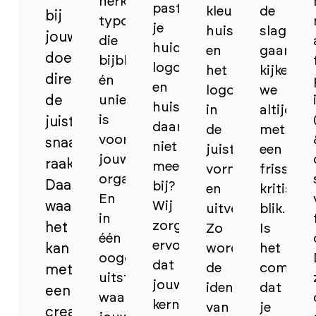
herkenbare
past
kleuren,
de
bij
typografie
je
huisstijlelement
slag
jouw
die
huidig
en
gaan,
doelgroep
bijblijft
logo
het
kijken
direct
én
en
logo
we
de
uniek
huisstijl
in
altijd
is
juiste
daar
de
met
voor
snaar
niet
juiste
een
jouw
raakt.
meer
vorm
frisse,
organisatie.
Daarnaast
bij?
en
kritische
En
waar
Wij
uitvoering.
blik.
in
zorgen
het
Zo
Is
één
ervoor
kan
wordt
het
oogopslag
dat
de
communi
met
uitstraalt
jouw
identiteit
dat
een
waar
kernwaarden
van
je
creatieve