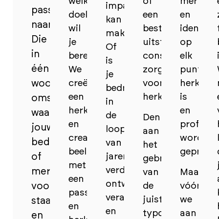
welke
of
merk
impact
passende
doelgroepen
een
en
kan
naam.
wil
bestaande
identitei
maken.
Die
je
uitstraling:
op
Of
in
bereiken?
consistentie
elk
is
één
We
zorgt
punt
je
woord
creëren
voor
herkenb
bedrijf
een
herkenning.
is
omschrijft
in
herkenbaar
en
waar
de
Denk
en
professi
jouw
loop
aan
creatief
wordt
bedrijf
van
het
beeldmerk
geprese
of
jaren
gebruik
met
verder
merk
van
Maar
een
ontwikkeld,
voor
de
vóór
passende
veranderd
juiste
we
staat
en
en
typografie,
aan
en