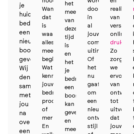
noodzakelijke.
wordt
en
het
je
Want
doorgevoerd
realisere
meer
huidige
dat
in
van
van
bedrijf
is
al
verschil
deze
een
waar
jouw
online
tijd
nieuwe
alles
communicatie-
drukwer
is
boost
mee
uitingen.
Zo
en
geven?
begint.
Of
zorgen
het
Wat
het
we
Wij
je
kenmerkt
nu
ervoor,
denken
bedrijf
jouw
gaat
van
samen
een
bedrijf,
om
ontwerp
met
boost
product
een
tot
jou
kan
of
nieuw
uitvoeri
geven
na
merk?
ontwikkelde
dat
en
over
En
stijl
jouw
meer
een