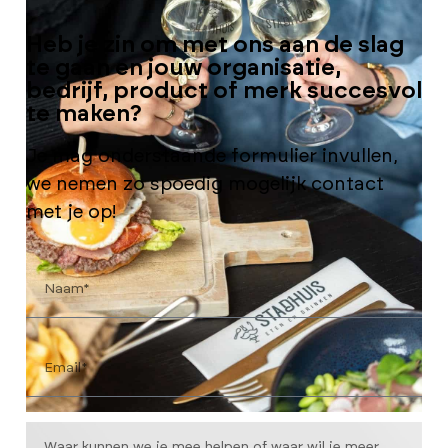
Heb je zin om met ons aan de slag
te gaan en jouw organisatie,
bedrijf, product of merk succesvol
te maken?
Je mag onderstaande formulier invullen,
we nemen zo spoedig mogelijk contact
met je op!