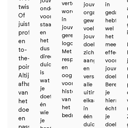
jouw
vertegenwoordigt
jouw
in
twist.
onderneming
worden
organisatie
gedacht
Of
voor
in
gewaarborgd,
hebt
juist
staat
jouw
voelt
wel
professioneel
en
gerestylede
jouw
het
het
en
logo.
doelgroep
meest
dus
to-
Met
zich
effectief
direct
the-
respect
aangesproken
voor
duidelijk
point.
en
en
jouw
is
Altijd
oog
versterken
doel?
wat
voor
afhankelijk
alle
Bereik
je
historie
van
uitingen
je
doet
van
elkaar
hiermee
het
én
het
in
écht
doel
wie
bedrijf.
één
je
en
je
duidelijke,
doelgro
passend