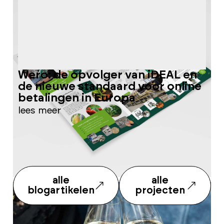
Wero: de opvolger van iDEAL en
W
de nieuwe standaard voor online
h
betalingen in Europa
l
lees meer
alle
alle
blogartikelen
projecten