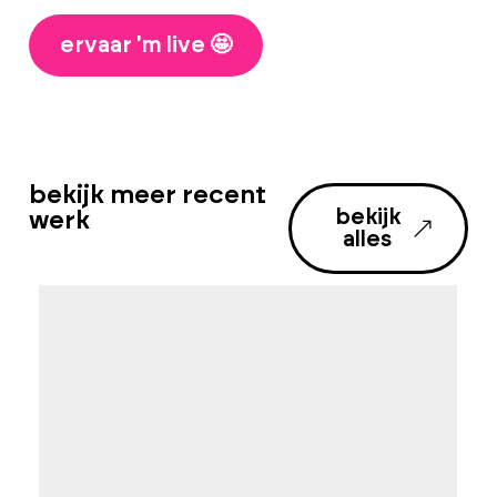
ervaar 'm live 🤩
bekijk meer recent
bekijk
werk
alles