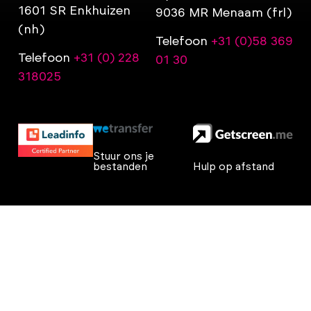
1601 SR Enkhuizen
9036 MR Menaam (frl)
(nh)
Telefoon
+31 (0)58 369
Telefoon
+31 (0) 228
01 30
318025
Stuur ons je
bestanden
Hulp op afstand