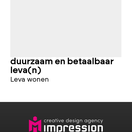
duurzaam en betaalbaar
b
leva(n)
Leva wonen
S