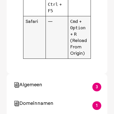
Ctrl
+
F5
Cmd
Safari
—
+
Option
R
+
(Reload
From
Origin)
Algemeen
3
Domeinnamen
1