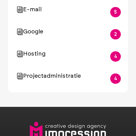
E-mail
5
Google
2
Hosting
4
Projectadministratie
4