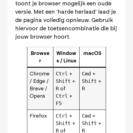
toont je browser mogelijk een oude
versie. Met een ‘harde herlaad’ laad je
de pagina volledig opnieuw. Gebruik
hiervoor de toetsencombinatie die bij
jouw browser hoort.
Browse
Window
macOS
r
s / Linux
Ctrl
Cmd
Chrome
+
+
Shift
Shift
/ Edge /
+
+
R
R
Brave /
of
Ctrl
Opera
+
F5
Ctrl
Cmd
Firefox
+
+
Shift
Shift
+
+
R
R
of