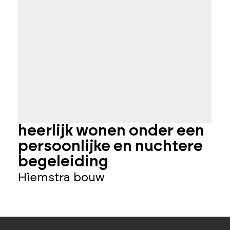
heerlijk wonen onder een
d
persoonlijke en nuchtere
l
begeleiding
L
Hiemstra bouw