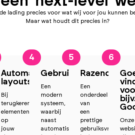
 een 'next-level' w
 de lading precies voor wat wij voor jou kunnen b
Maar wat houdt dit precies in?
4
5
6
Automatische
Gebruiksvriendelijk
Razendsnel
Go
layouts
vin
Een
Een
voo
Bij
modern
onderdeel
bijv
terugkerende
systeem,
van
Go
elementen
waarbij
een
op
naast
prettige
Onze
jouw
automatisering
gebruiksvriendelijk
webs