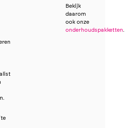
Bekijk
daarom
ook onze
onderhoudspakketten
.
eren
alisten
n
n.
ite