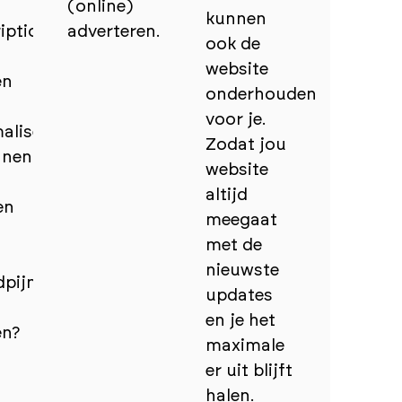
(online)
kunnen
iptions
adverteren.
ook de
website
en
onderhouden
voor je.
aliseren.
Zodat jou
nnen
website
altijd
en
meegaat
met de
nieuwste
dpijn
updates
en je het
en?
maximale
er uit blijft
halen.