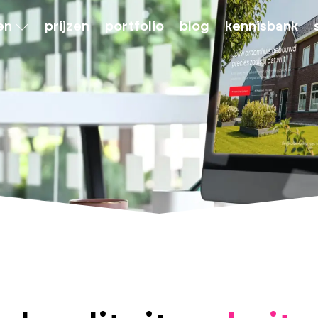
en
prijzen
portfolio
blog
kennisbank