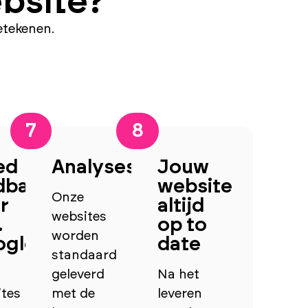
ebsite?
etekenen.
7
8
ed
Analyses
Jouw
dbaar
website
Onze
r
altijd
websites
.
op to
worden
ogle
date
standaard
geleverd
Na het
heid
ites
met de
leveren