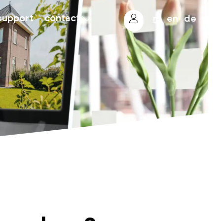
support
contact
nl
en
de