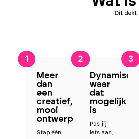
Wat is
Dit dekt
1
2
3
Meer
Dynamisch
dan
waar
een
dat
creatief,
mogelijk
mooi
is
ontwerp
Pas jij
Stap één
iets aan,