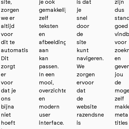
site,
je ook
is dat
zijn
zorgen
gemakkelijk
je
dus
we er
zelf
snel
stan
altijd
teksten
door
goed
voor
en
de
vind
dit te
afbeeldingen
site
voor
automatiseren.
aan
kunt
zoek
Dit
kan
navigeren.
en
zorgt
passen.
We
geve
er
In een
zorgen
jou
voor
mooi,
ervoor
de
dat je
overzichtelijk
dat
mogel
ons
en
de
zelf
bijna
modern
website
makke
niet
user
razendsnel
meta
hoeft
interface.
is
titles