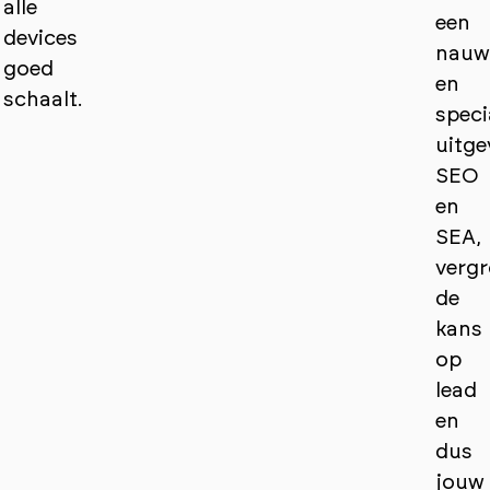
alle
een
devices
nauw
goed
en
schaalt.
speci
uitge
SEO
en
SEA,
verg
de
kans
op
lead
en
dus
jouw