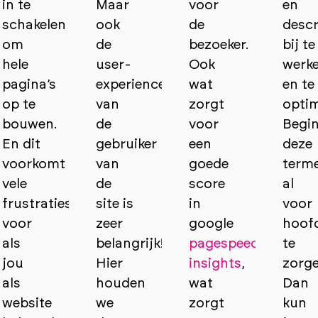
in te
Maar
voor
en
schakelen
ook
de
descr
om
de
bezoeker.
bij te
hele
user-
Ook
werk
pagina’s
experience
wat
en te
op te
van
zorgt
optim
bouwen.
de
voor
Begi
En dit
gebruiker
een
deze
voorkomt
van
goede
term
vele
de
score
al
frustraties
site is
in
voor
voor
zeer
google
hoof
als
belangrijk!
pagespeed
te
jou
Hier
insights
,
zorg
als
houden
wat
Dan
website
we
zorgt
kun