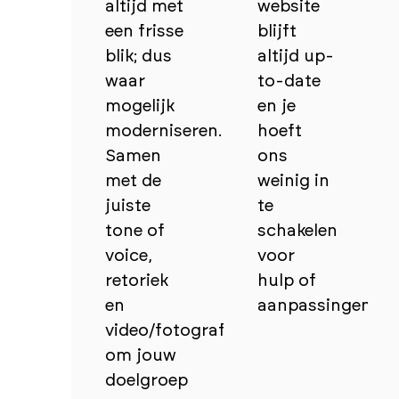
altijd met
website
een frisse
blijft
blik; dus
altijd up-
waar
to-date
mogelijk
en je
moderniseren.
hoeft
Samen
ons
met de
weinig in
juiste
te
tone of
schakelen
voice,
voor
retoriek
hulp of
en
aanpassingen.
video/fotografie
om jouw
doelgroep