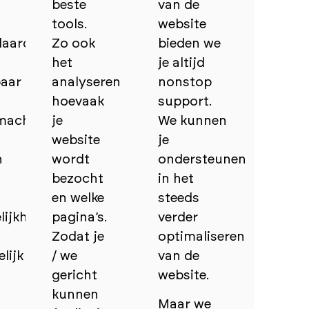
beste
van de
tools.
website
daard
Zo ook
bieden we
het
je altijd
baar
analyseren
nonstop
hoevaak
support.
machines
je
We kunnen
website
je
n
wordt
ondersteunen
bezocht
in het
en welke
steeds
ijkheid
pagina’s.
verder
Zodat je
optimaliseren
lijk
/ we
van de
gericht
website.
kunnen
Maar we