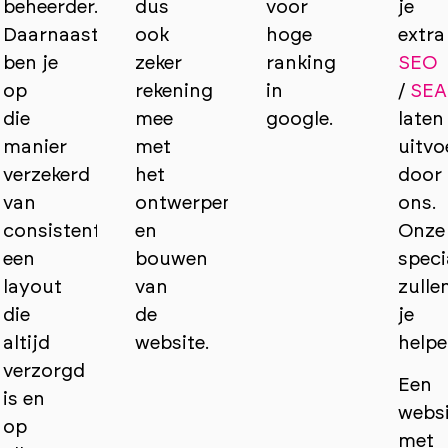
beheerder.
dus
voor
je
Daarnaast
ook
hoge
extra
ben je
zeker
ranking
SEO
op
rekening
in
/
SEA
die
mee
google.
laten
manier
met
uitvo
verzekerd
het
door
van
ontwerpen
ons.
consistentie,
en
Onze
een
bouwen
speci
layout
van
zulle
die
de
je
altijd
website.
helpe
verzorgd
Een
is en
webs
op
met