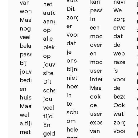
automatiseren.
kan
navigere
van
het
Dit
passen.
We
worden.
automatisch
zorgt
In
zorgen
Maar
aangepast
er
een
ervoor
nog
op
voor
mooi,
dat
veel
alle
dat
overzichtelijk
de
belangrijker:
plekken
je
en
website
passend
op
ons
modern
razendsn
bij
jouw
bijna
user
is
jouw
site.
niet
interface.
voor
bedrijf
Dit
hoeft
Maar
de
en
scheelt
in
ook
bezoeker
huisstijl.
jou
te
de
Ook
Maar
veel
schakelen
user-
wat
wel
tijd.
om
experience
zorgt
altijd
En
hele
van
voor
met
geld,