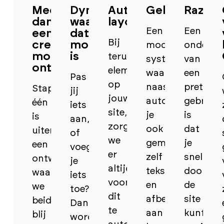
Meer
Dynamisch
Automatische
Gebruiksvrien
Razend
dan
waar
layouts
Een
Een
een
dat
Bij
creatief,
mogelijk
modern
onderde
mooi
is
terugkerende
systeem,
van
ontwerp
elementen
waarbij
een
Pas
op
naast
prettige
Stap
jij
jouw
automatisering
gebruiks
één
iets
site,
je
is
is
aan,
zorgen
ook
dat
uiteraard
of
we
gemakkelijk
je
een
voeg
er
zelf
snel
ontwerp
je
altijd
teksten
door
waar
iets
voor
en
de
we
toe?
dit
afbeeldingen
site
beide
Dan
te
aan
kunt
blij
wordt