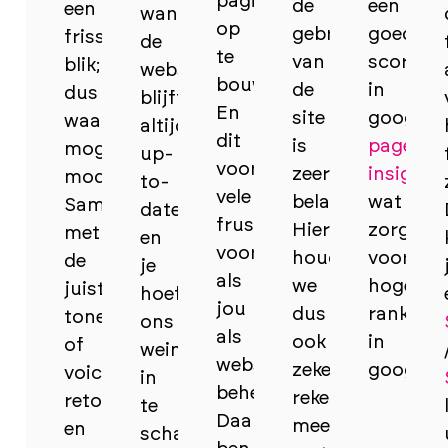
pagina’s
de
een
een
want
op
gebruiker
goede
frisse
de
te
van
score
blik;
website
bouwen.
de
in
dus
blijft
En
site
google
waar
altijd
dit
is
pagespe
mogelijk
up-
voorkomt
zeer
insights
,
moderniseren.
to-
vele
belangrijk!
wat
Samen
date
frustraties
Hier
zorgt
met
en
voor
houden
voor
de
je
als
we
hoge
juiste
hoeft
jou
dus
ranking
tone
ons
als
ook
in
of
weinig
website
zeker
google.
voice,
in
beheerder.
rekening
retoriek
te
Daarnaast
mee
en
schakelen