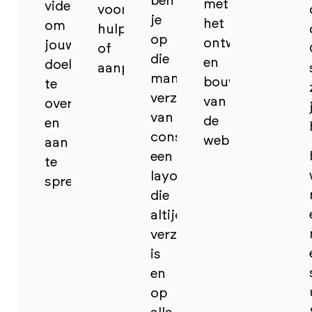
ben
met
video/fotografie
voor
je
het
om
hulp
op
ontwerpen
jouw
of
die
en
doelgroep
aanpassingen.
manier
bouwen
te
verzekerd
van
overtuigen
van
de
en
consistentie,
website.
aan
een
te
layout
spreken.
die
altijd
verzorgd
is
en
op