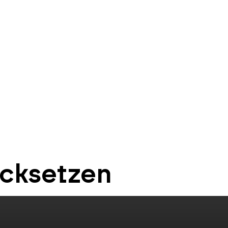
möglichkeiten
preise
portfolio
blog
wi
ücksetzen