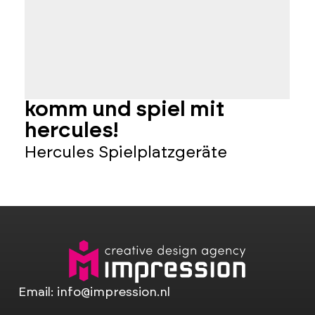
komm und spiel mit
g
hercules!
g
Hercules Spielplatzgeräte
G
Email:
info@impression.nl