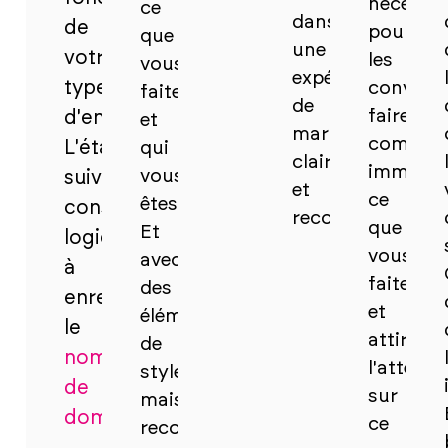
nécessai
ce
dans
de
pour
que
une
votre
les
vous
expérience
type
convainc
faites
de
faire
d'entreprise.
et
marque
compren
L'étape
qui
claire
immédia
vous
suivante
et
ce
êtes.
consiste
reconnaissable.
que
Et
logiquement
vous
avec
à
faites
des
enregistrer
et
éléments
le
attirer
de
nom
l'attenti
style
de
sur
maison
domaine
.
ce
reconnaissables