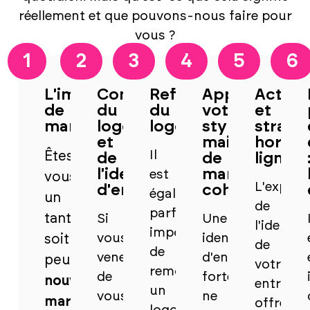
réellement et que pouvons-nous faire pour
vous ?
1
2
3
4
5
6
L'image
Conception
Refonte
Appliquer
Actifs
de
du
du
votre
et
marque
logo
logo
style
straté
et
maison
hors
Il
Êtes-
de
de
ligne
l'identité
manière
est
vous
L'expres
d'entreprise
cohérente
également
un
de
parfois
tant
Si
Une
l'identité
important
vous
identité
soit
de
de
venez
d'entreprise
peu
votre
remodeler
de
forte
nouvelle
entrepri
un
vous
ne
marque
offre