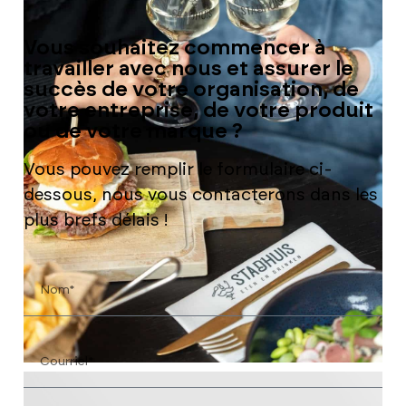
Vous souhaitez commencer à
travailler avec nous et assurer le
succès de votre organisation, de
votre entreprise, de votre produit
ou de votre marque ?
Vous pouvez remplir le formulaire ci-
dessous, nous vous contacterons dans les
plus brefs délais !