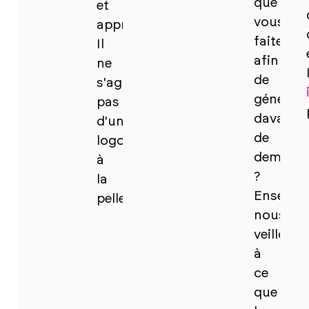
que
et
vous
appropriés.
faites
Il
afin
ne
de
s'agit
générer
pas
davanta
d'un
de
logo
demand
à
?
la
Ensembl
pelle.
nous
veillons
à
ce
que