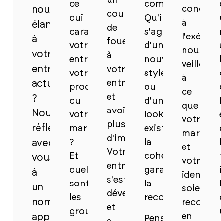
un
ce
communications
concept
nouvel
coup
qui
Qu'il
à
élan
de
caractérise
s'agisse
l'exécuti
à
fouet
votre
d'un
nous
votre
à
entreprise,
nouveau
veillons
entreprise
votre
votre
style
à
entreprise
actuelle
produit
ou
ce
et
?
ou
d'un
que
avoir
Nous
votre
look
votre
plus
réfléchissons
marque
existant,
marque
d'impact.
?
la
avec
et
Votre
Et
cohérence
vous
votre
entreprise
quels
garantit
à
identité
s'est
sont
la
un
soient
développée
les
reconnaissance.
nom
reconnai
et
groupes
en
approprié.
Pensez