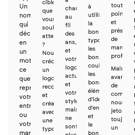
a
cibles
tout
Un
à
changé
que
point
utiliser
nom
au
vous
et
la
qui
fil
souhaitez
présenté
bonne
décrit
des
atteindre
de
typographie,
ans,
en
?
manière
les
et
un
Nous
professi
bonnes
votre
mot
créons
couleurs,
logo
Mais
ce
un
les
actuel
avant
logo
que
bons
et
de
reconnaissable
représente
éléments
votre
commenc
et
votre
d'identité
style
nous
créatif,
entreprise
d'entreprise
maison
jetons
avec
ou
et
ne
toujours
une
votre
le
sont
un
typographie
marque
bon