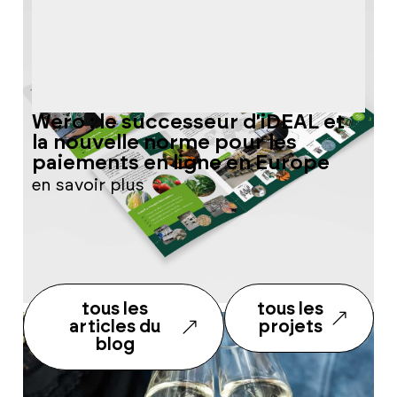
Wero : le successeur d'iDEAL et
Q
la nouvelle norme pour les
q
paiements en ligne en Europe
w
en savoir plus
e
tous les
tous les
articles du
projets
blog