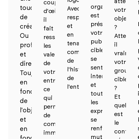
logo.
atteindr
coup
organisation
touche
Avec
votre
d'œil,
est
de
respect
objectif
il
préservée,
et
créativité.
?
fait
votre
en
Ou
Atteint-
ressortir
public
tenant
il
professionnel
les
cible
compte
vraimen
et
valeurs
se
de
votre
de
direct.
sent
l'histoire
groupe
votre
Toujours
interpellé
de
cible
entreprise,
en
et
l'entreprise.
?
ce
fonction
toutes
Et
qui
de
les
quel
permet
l'objectif
expressions
est
de
et
se
le
comprendre
renforcent
en
contenu
immédiatement
mutuellement
fonction