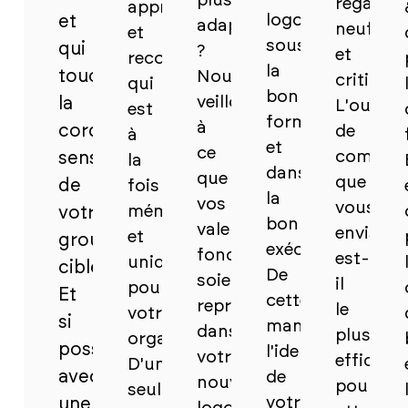
plus
regard
appropriée
logo
et
adaptés
neuf
et
sous
qui
?
et
reconnaissable,
la
touche
Nous
critique.
qui
bonne
veillons
la
L'outil
est
forme
à
corde
de
à
et
ce
communi
sensible
la
dans
que
que
de
fois
la
vos
vous
mémorable
votre
bonne
valeurs
envisage
et
groupe
exécution.
fondamentales
est-
unique
cible.
De
soient
il
pour
Et
cette
représentées
le
votre
si
manière,
dans
plus
organisation.
possible,
l'identité
votre
efficace
D'un
avec
de
nouveau
pour
seul
votre
une