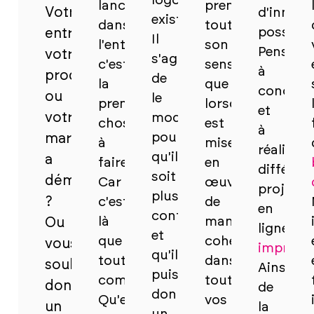
logo
lancer
prend
Votre
d'innom
existant.
dans
tout
possibili
entreprise,
Il
l'entrepreneuriat,
son
Pensez
votre
s'agit
c'est
sens
à
produit
de
la
que
concevo
ou
le
première
lorsqu'elle
et
votre
moderniser
chose
est
à
pour
marque
à
mise
réaliser
qu'il
a
faire.
en
différen
soit
démarré
Car
œuvre
projets
plus
?
c'est
de
en
contemporain
là
manière
Ou
ligne.
et
que
cohérente
vous
imprime
qu'il
tout
dans
souhaitez
Ainsi,
puisse
commence.
toutes
donner
de
donner
Qu'est-
vos
un
la