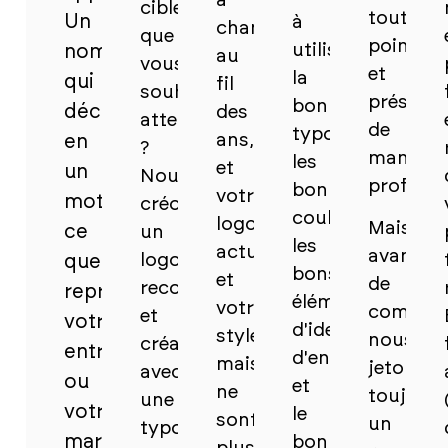
a
cibles
tout
Un
à
changé
que
point
utiliser
nom
au
vous
et
la
qui
fil
souhaitez
présenté
bonne
décrit
des
atteindre
de
typographie,
ans,
en
?
manière
les
et
un
Nous
professi
bonnes
votre
mot
créons
couleurs,
logo
Mais
ce
un
les
actuel
avant
logo
que
bons
et
de
reconnaissable
représente
éléments
votre
commenc
et
votre
d'identité
style
nous
créatif,
entreprise
d'entreprise
maison
jetons
avec
ou
et
ne
toujours
une
votre
le
sont
un
typographie
marque
bon