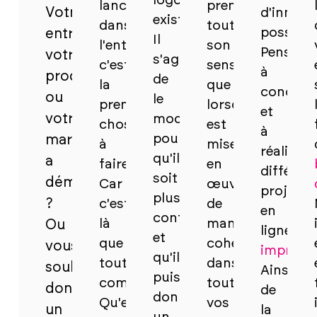
logo
lancer
prend
Votre
d'innom
existant.
dans
tout
possibili
entreprise,
Il
l'entrepreneuriat,
son
Pensez
votre
s'agit
c'est
sens
à
produit
de
la
que
concevo
ou
le
première
lorsqu'elle
et
votre
moderniser
chose
est
à
pour
marque
à
mise
réaliser
qu'il
a
faire.
en
différen
soit
démarré
Car
œuvre
projets
plus
?
c'est
de
en
contemporain
là
manière
Ou
ligne.
et
que
cohérente
vous
imprime
qu'il
tout
dans
souhaitez
Ainsi,
puisse
commence.
toutes
donner
de
donner
Qu'est-
vos
un
la