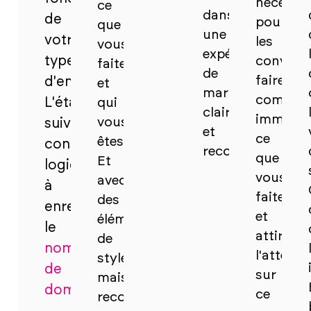
nécessai
ce
dans
de
pour
que
une
votre
les
vous
expérience
type
convainc
faites
de
faire
d'entreprise.
et
marque
compren
L'étape
qui
claire
immédia
vous
suivante
et
ce
êtes.
consiste
reconnaissable.
que
Et
logiquement
vous
avec
à
faites
des
enregistrer
et
éléments
le
attirer
de
nom
l'attenti
style
de
sur
maison
domaine
.
ce
reconnaissables