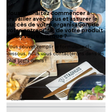
Vous souhaitez commencer à
travailler avec nous et assurer le
succès de votre organisation, de
votre entreprise, de votre produit
ou de votre marque ?
Vous pouvez remplir le formulaire ci-
dessous, nous vous contacterons dans les
plus brefs délais !