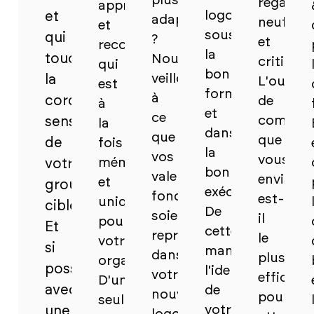
plus
regard
appropriée
logo
et
adaptés
neuf
et
sous
qui
?
et
reconnaissable,
la
touche
Nous
critique.
qui
bonne
veillons
la
L'outil
est
forme
à
corde
de
à
et
ce
communi
sensible
la
dans
que
que
de
fois
la
vos
vous
mémorable
votre
bonne
valeurs
envisage
et
groupe
exécution.
fondamentales
est-
unique
cible.
De
soient
il
pour
Et
cette
représentées
le
votre
si
manière,
dans
plus
organisation.
possible,
l'identité
votre
efficace
D'un
avec
de
nouveau
pour
seul
votre
une