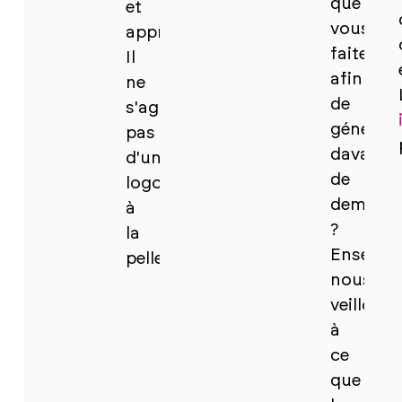
que
et
vous
appropriés.
faites
Il
afin
ne
de
s'agit
générer
pas
davanta
d'un
de
logo
demand
à
?
la
Ensembl
pelle.
nous
veillons
à
ce
que