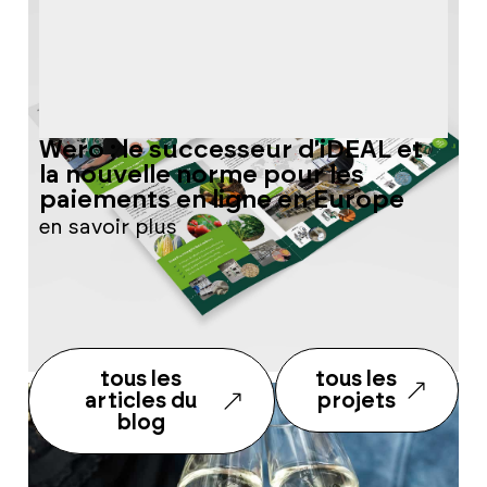
Wero : le successeur d'iDEAL et
Q
la nouvelle norme pour les
q
paiements en ligne en Europe
w
en savoir plus
e
tous les
tous les
articles du
projets
blog