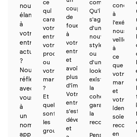
un
ce
communications
concept
nouvel
coup
qui
Qu'il
à
élan
de
caractérise
s'agisse
l'exécuti
à
fouet
votre
d'un
nous
votre
à
entreprise,
nouveau
veillons
entreprise
votre
votre
style
à
entreprise
actuelle
produit
ou
ce
et
?
ou
d'un
que
avoir
Nous
votre
look
votre
plus
réfléchissons
marque
existant,
marque
d'impact.
?
la
avec
et
Votre
Et
cohérence
vous
votre
entreprise
quels
garantit
à
identité
s'est
sont
la
un
soient
développée
les
reconnaissance.
nom
reconnai
et
groupes
en
approprié.
Pensez