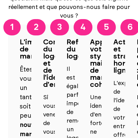
réellement et que pouvons-nous faire pour
vous ?
1
2
3
4
5
6
L'image
Conception
Refonte
Appliquer
Actifs
de
du
du
votre
et
marque
logo
logo
style
straté
et
maison
hors
Il
Êtes-
de
de
ligne
l'identité
manière
est
vous
L'expres
d'entreprise
cohérente
également
un
de
parfois
tant
Si
Une
l'identité
important
vous
identité
soit
de
de
venez
d'entreprise
peu
votre
remodeler
de
forte
nouvelle
entrepri
un
vous
ne
marque
offre