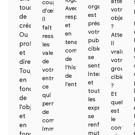
logo.
atteindr
coup
organisation
touche
Avec
votre
d'œil,
est
de
respect
objectif
il
préservée,
et
créativité.
?
fait
votre
en
Ou
Atteint-
ressortir
public
tenant
il
professionnel
les
cible
compte
vraimen
et
valeurs
se
de
votre
de
direct.
sent
l'histoire
groupe
votre
Toujours
interpellé
de
cible
entreprise,
en
et
l'entreprise.
?
ce
fonction
toutes
Et
qui
de
les
quel
permet
l'objectif
expressions
est
de
et
se
le
comprendre
renforcent
en
contenu
immédiatement
mutuellement
fonction