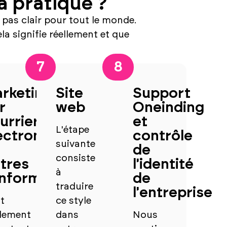
a pratique ?
 pas clair pour tout le monde.
la signifie réellement et que
7
8
rketing
Site
Support
r
web
Oneinding
urrier
et
L'étape
ectronique
contrôle
suivante
de
consiste
ttres
l'identité
à
information
de
traduire
l'entreprise
st
ce style
lement
dans
Nous