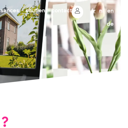
ssances
soutien
contact
fr
nl
en
de
 ?