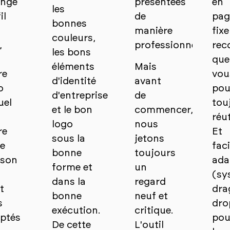
ngé
présentées
en
les
il
de
pag
bonnes
manière
fixe
couleurs,
,
professionnelle.
rec
les bons
que
éléments
Mais
re
vou
d'identité
avant
o
pou
d'entreprise
de
uel
tou
et le bon
commencer,
réut
logo
nous
re
Et
sous la
jetons
le
fac
bonne
toujours
son
ada
forme et
un
(sy
dans la
regard
t
dra
bonne
neuf et
s
dro
exécution.
critique.
ptés
pou
De cette
L'outil