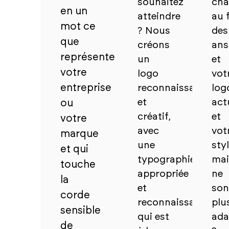
souhaitez
cha
en un
atteindre
au f
mot ce
? Nous
des
que
créons
ans
représente
un
et
votre
logo
vot
entreprise
reconnaissable
log
et
act
ou
créatif,
et
votre
avec
vot
marque
une
sty
et qui
typographie
mai
touche
appropriée
ne
la
et
son
corde
reconnaissable,
plu
sensible
qui est
ada
de