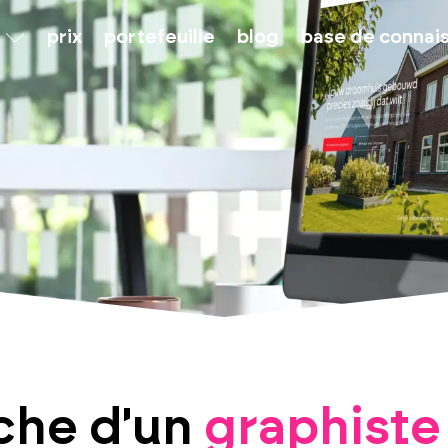
s
prix
portefeuille
blog
base de connai
rche d'un
graphiste