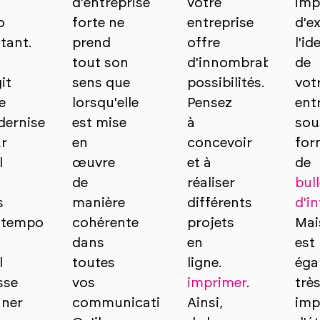
d'entreprise
votre
imp
o
forte ne
entreprise
d'e
stant.
prend
offre
l'id
tout son
d'innombrables
de
it
sens que
possibilités.
vot
e
lorsqu'elle
Pensez
ent
erniser
est mise
à
sou
r
en
concevoir
for
l
œuvre
et à
de
t
de
réaliser
bull
s
manière
différents
d'i
temporain
cohérente
projets
Mais
dans
en
est
l
toutes
ligne.
éga
sse
vos
imprimer
.
trè
ner
communications.
Ainsi,
imp