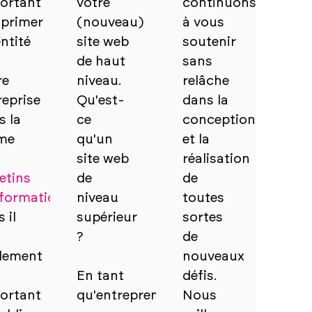
ortant
votre
continuons
xprimer
(nouveau)
à vous
entité
site web
soutenir
de haut
sans
re
niveau.
relâche
reprise
Qu'est-
dans la
s la
ce
conception
me
qu'un
et la
site web
réalisation
etins
de
de
nformation
.
niveau
toutes
 il
supérieur
sortes
?
de
lement
nouveaux
s
En tant
défis.
ortant
qu'entrepreneur,
Nous