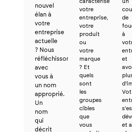
caractérise
un
nouvel
votre
co
élan à
entreprise,
de
votre
votre
fou
entreprise
produit
à
actuelle
ou
vot
? Nous
votre
ent
réfléchissons
marque
et
? Et
avo
avec
quels
plu
vous à
sont
d'i
un nom
les
Vot
approprié.
groupes
ent
Un
cibles
s'es
nom
que
dév
qui
vous
et a
décrit