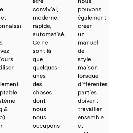
être
nous
e
convivial,
pouvons
 et
moderne,
également
onnaissable
rapide,
créer
automatisé.
un
s
Ce ne
manuel
vez
sont là
de
jours
que
style
iliser.
quelques-
maison
unes
lorsque
ilement
des
différentes
ptable
choses
parties
stème
dont
doivent
g &
nous
travailler
p)
nous
ensemble
r
occupons
et