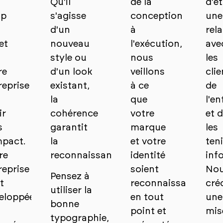
Qu'il
de la
d'ét
up
s'agisse
conception
une
d'un
à
rel
et
nouveau
l'exécution,
ave
style ou
nous
les
re
d'un look
veillons
clie
reprise
existant,
à ce
de
la
que
l'en
ir
cohérence
votre
et 
s
garantit
marque
les
mpact.
la
et votre
teni
re
reconnaissance.
identité
inf
reprise
soient
No
Pensez à
t
reconnaissables
cré
utiliser la
eloppée
en tout
une
bonne
point et
mis
typographie,