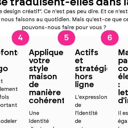
e traduisent-elles dans l
sign créatif". Ce n'est pas peu dire. Et ce n'est
 nous faisons au quotidien. Mais qu'est-ce que ce
pouvons-nous faire pour vous ?
4
5
6
fonte
Appliquer
Actifs
Ma
u
votre
et
pa
go
style
stratégie
co
maison
hors
él
st
de
ligne
:
lement
manière
le
fois
L'expression
cohérente
d'
ortant
de
Une
l'identité
Il e
odeler
identité
de
éga