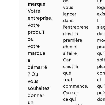
de
un
marque
vous
log
Votre
lancer
exi
entreprise,
dans
Il
votre
l'entrepreneuriat,
s'ag
produit
c'est la
de l
ou
première
mod
votre
chose
pou
marque
à faire.
qu'i
Car
soi
a
c'est là
plu
démarré
que
con
? Ou
tout
et
vous
commence.
qu'i
souhaitez
Qu'est-
pui
donner
ce qui
don
un