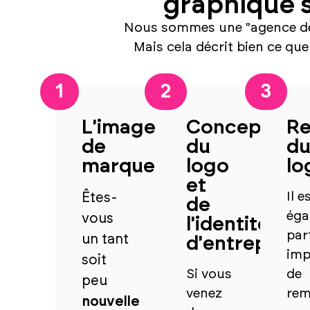
graphique s
Nous sommes une "agence de de
Mais cela décrit bien ce que
1
2
3
L'image
Conception
Re
de
du
d
marque
logo
lo
et
Il e
Êtes-
de
éga
vous
l'identité
par
un tant
d'entreprise
imp
soit
Si vous
de
peu
venez
rem
nouvelle