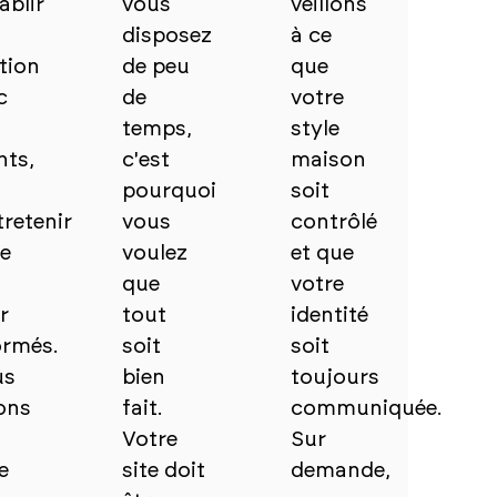
ablir
vous
veillons
disposez
à ce
ation
de peu
que
c
de
votre
temps,
style
nts,
c'est
maison
pourquoi
soit
tretenir
vous
contrôlé
de
voulez
et que
que
votre
r
tout
identité
ormés.
soit
soit
us
bien
toujours
ons
fait.
communiquée.
Votre
Sur
e
site doit
demande,