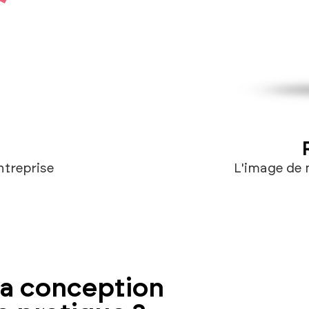
ntreprise
L'image de
la conception