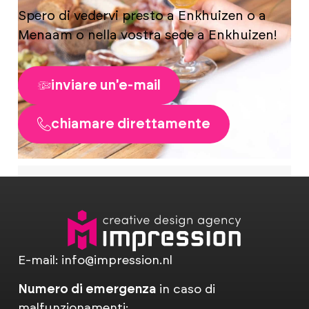
Spero di vedervi presto a Enkhuizen o a
Menaam o nella vostra sede a Enkhuizen!
inviare un'e-mail
chiamare direttamente
E-mail:
info@impression.nl
Numero di emergenza
in caso di
malfunzionamenti: