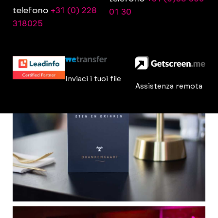
telefono
+31 (0) 228
01 30
318025
Inviaci i tuoi file
Assistenza remota