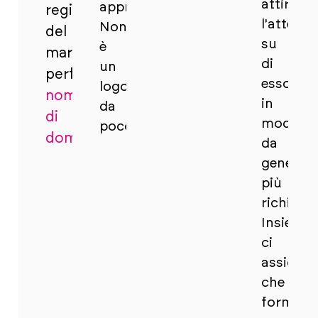
attirare
appropriati.
registrazione
l'attenzi
Non
del
su
è
marchio
di
un
perfetto.
esso
logo
nome
in
da
di
modo
poco.
dominio
.
da
generar
più
richieste
Insieme,
ci
assicur
che
forma