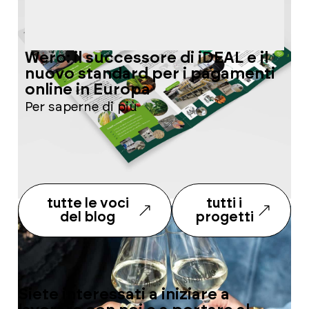
Wero: il successore di iDEAL e il
C
nuovo standard per i pagamenti
f
online in Europa
P
Per saperne di più
tutte le voci
tutti i
del blog
progetti
Siete interessati a iniziare a