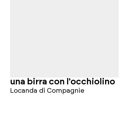
una birra con l'occhiolino
u
s
Locanda di Compagnie
p
C