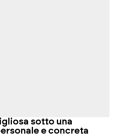
igliosa sotto una
leva
ersonale e concreta
Leva l