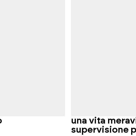
o
una vita merav
supervisione p