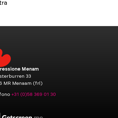
tra
ressione Menam
sterburren 33
6 MR Menaam (frl)
efono
+31 (0)58 369 01 30