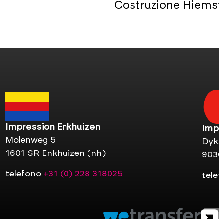
Costruzione Hiems
Impression Enkhuizen
Imp
Molenweg 5
Dyk
1601 SR Enkhuizen (nh)
903
telefono
+31 (0) 228 318025
tel